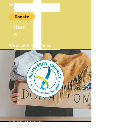
below
Item
s
We accept new items
with tags that would
benefit those in
need.
Please email us with
the details of your
donation before
dropping off to our
centre as not all
donations are
accepted and we do
not wish to waste
your time